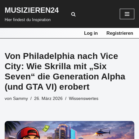
MUSIZIEREN24
Zum
Hier findest du Inspiration
Inhalt
springen
Log in
Registrieren
Von Philadelphia nach Vice
City: Wie Skrilla mit „Six
Seven“ die Generation Alpha
(und GTA VI) erobert
von
Sammy
26. März 2026
Wissenswertes