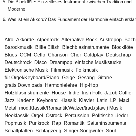
Die Blockflöte: Ein zeitloses Instrument zwischen Tradition und
Moderne
Was ist ein Akkord? Das Fundament der Harmonie einfach erklär
Afro
Akkorde
Alpenrock
Alternative Rock
Austropop
Bach
Barockmusik
Billie Eilish
Blechblasinstrumente
Blockflöte
Blues
CCM
Cello
Chanson
Chor
Coldplay
Deutschrap
Deutschrock
Disco
Dreampop
einfache Musikstücke
Elektronische Musik
Filmmusik
Folkmusik
für Orgel/Keyboard/Piano
Geige
Gesang
Gitarre
gratis Downloads
Harmonielehre
Hip-Hop
Holzblasinstrumente
House
Indie
Irish Folk
Jacob Collier
Jazz
Kadenz
Keyboard
Klassik
Klavier
Latin
LP
Maxi
Metal
mod.Klassik/Romantik/Walzer/trad.(slaw.) Musik
Neoklassik
Orgel
Ostrock
Percussion
Politische Lieder
Popmusik
Punkrock
Rap
Romantik
Saiteninstrumente
Schallplatten
Schlagzeug
Singer-Songwriter
Soul