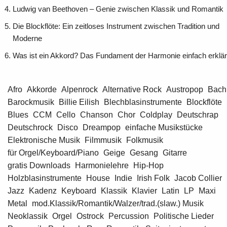
Ludwig van Beethoven – Genie zwischen Klassik und Romantik
Die Blockflöte: Ein zeitloses Instrument zwischen Tradition und
Moderne
Was ist ein Akkord? Das Fundament der Harmonie einfach erklär
Afro
Akkorde
Alpenrock
Alternative Rock
Austropop
Bach
Barockmusik
Billie Eilish
Blechblasinstrumente
Blockflöte
Blues
CCM
Cello
Chanson
Chor
Coldplay
Deutschrap
Deutschrock
Disco
Dreampop
einfache Musikstücke
Elektronische Musik
Filmmusik
Folkmusik
für Orgel/Keyboard/Piano
Geige
Gesang
Gitarre
gratis Downloads
Harmonielehre
Hip-Hop
Holzblasinstrumente
House
Indie
Irish Folk
Jacob Collier
Jazz
Kadenz
Keyboard
Klassik
Klavier
Latin
LP
Maxi
Metal
mod.Klassik/Romantik/Walzer/trad.(slaw.) Musik
Neoklassik
Orgel
Ostrock
Percussion
Politische Lieder