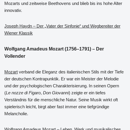
Mozarts und zeitweise Beethovens und blieb bis ins hohe Alter
innovativ.
Joseph Haydn – Der „Vater der Sinfonie“ und Wegbereiter der
Wiener Klassik
Wolfgang Amadeus Mozart (1756–1791) – Der
Vollender
Mozart
verband die Eleganz des italienischen Stils mit der Tiefe
der deutschen Kontrapunktik. Er war ein Meister der Melodie
und der psychologischen Charakterisierung. In seinen Opern
(
Le nozze di Figaro
,
Don Giovanni
) zeigte er ein tiefes
Verständnis für die menschliche Natur. Seine Musik wirkt oft
spielerisch leicht, birgt aber fast immer eine tiefgründige
Melancholie.
Wolfgang Amadeus Mozart – Leben, Werk und musikalisches