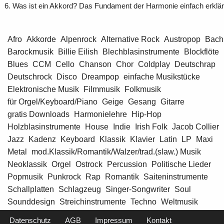
Was ist ein Akkord? Das Fundament der Harmonie einfach erklär
Afro
Akkorde
Alpenrock
Alternative Rock
Austropop
Bach
Barockmusik
Billie Eilish
Blechblasinstrumente
Blockflöte
Blues
CCM
Cello
Chanson
Chor
Coldplay
Deutschrap
Deutschrock
Disco
Dreampop
einfache Musikstücke
Elektronische Musik
Filmmusik
Folkmusik
für Orgel/Keyboard/Piano
Geige
Gesang
Gitarre
gratis Downloads
Harmonielehre
Hip-Hop
Holzblasinstrumente
House
Indie
Irish Folk
Jacob Collier
Jazz
Kadenz
Keyboard
Klassik
Klavier
Latin
LP
Maxi
Metal
mod.Klassik/Romantik/Walzer/trad.(slaw.) Musik
Neoklassik
Orgel
Ostrock
Percussion
Politische Lieder
Popmusik
Punkrock
Rap
Romantik
Saiteninstrumente
Schallplatten
Schlagzeug
Singer-Songwriter
Soul
Sounddesign
Streichinstrumente
Techno
Weltmusik
Datenschutz
AGB
Impressum
Kontakt