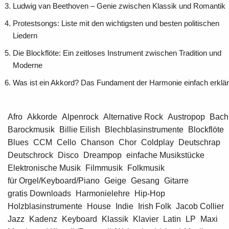
Ludwig van Beethoven – Genie zwischen Klassik und Romantik
Protestsongs: Liste mit den wichtigsten und besten politischen
Liedern
Die Blockflöte: Ein zeitloses Instrument zwischen Tradition und
Moderne
Was ist ein Akkord? Das Fundament der Harmonie einfach erklär
Afro
Akkorde
Alpenrock
Alternative Rock
Austropop
Bach
Barockmusik
Billie Eilish
Blechblasinstrumente
Blockflöte
Blues
CCM
Cello
Chanson
Chor
Coldplay
Deutschrap
Deutschrock
Disco
Dreampop
einfache Musikstücke
Elektronische Musik
Filmmusik
Folkmusik
für Orgel/Keyboard/Piano
Geige
Gesang
Gitarre
gratis Downloads
Harmonielehre
Hip-Hop
Holzblasinstrumente
House
Indie
Irish Folk
Jacob Collier
Jazz
Kadenz
Keyboard
Klassik
Klavier
Latin
LP
Maxi