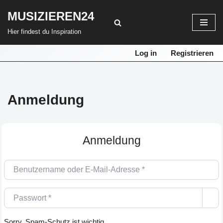
MUSIZIEREN24
Zum
Hier findest du Inspiration
Inhalt
springen
Log in
Registrieren
Anmeldung
Anmeldung
Benutzername oder E-Mail-Adresse
*
Passwort
*
Sorry, Spam-Schutz ist wichtig