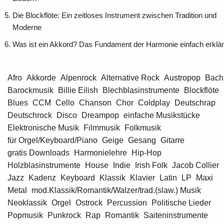
Die Blockflöte: Ein zeitloses Instrument zwischen Tradition und
Moderne
Was ist ein Akkord? Das Fundament der Harmonie einfach erklär
Afro
Akkorde
Alpenrock
Alternative Rock
Austropop
Bach
Barockmusik
Billie Eilish
Blechblasinstrumente
Blockflöte
Blues
CCM
Cello
Chanson
Chor
Coldplay
Deutschrap
Deutschrock
Disco
Dreampop
einfache Musikstücke
Elektronische Musik
Filmmusik
Folkmusik
für Orgel/Keyboard/Piano
Geige
Gesang
Gitarre
gratis Downloads
Harmonielehre
Hip-Hop
Holzblasinstrumente
House
Indie
Irish Folk
Jacob Collier
Jazz
Kadenz
Keyboard
Klassik
Klavier
Latin
LP
Maxi
Metal
mod.Klassik/Romantik/Walzer/trad.(slaw.) Musik
Neoklassik
Orgel
Ostrock
Percussion
Politische Lieder
Popmusik
Punkrock
Rap
Romantik
Saiteninstrumente