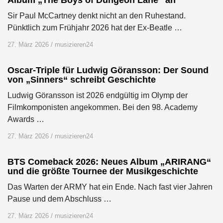
Album „The Boys of Dungeon Lane“ an
Sir Paul McCartney denkt nicht an den Ruhestand.
Pünktlich zum Frühjahr 2026 hat der Ex-Beatle …
27. März 2026
/
musizieren24
Oscar-Triple für Ludwig Göransson: Der Sound
von „Sinners“ schreibt Geschichte
Ludwig Göransson ist 2026 endgültig im Olymp der
Filmkomponisten angekommen. Bei den 98. Academy
Awards …
27. März 2026
/
musizieren24
BTS Comeback 2026: Neues Album „ARIRANG“
und die größte Tournee der Musikgeschichte
Das Warten der ARMY hat ein Ende. Nach fast vier Jahren
Pause und dem Abschluss …
27. März 2026
/
musizieren24