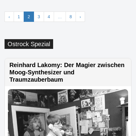
‹
1
2
3
4
…
8
›
Ostrock Spezial
Reinhard Lakomy: Der Magier zwischen
Moog-Synthesizer und
Traumzauberbaum