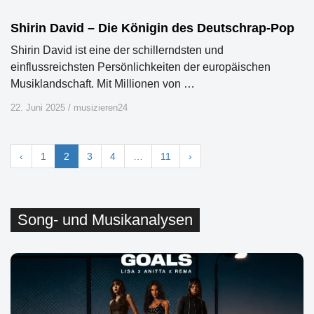
Shirin David – Die Königin des Deutschrap-Pop
Shirin David ist eine der schillerndsten und
einflussreichsten Persönlichkeiten der europäischen
Musiklandschaft. Mit Millionen von …
22. Juni 2025
/
musizieren24
‹
1
2
3
4
…
11
›
Song- und Musikanalysen