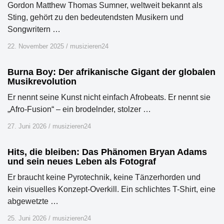
Gordon Matthew Thomas Sumner, weltweit bekannt als
Sting, gehört zu den bedeutendsten Musikern und
Songwritern …
22. November 2025
/
musizieren24
Burna Boy: Der afrikanische Gigant der globalen
Musikrevolution
Er nennt seine Kunst nicht einfach Afrobeats. Er nennt sie
„Afro-Fusion“ – ein brodelnder, stolzer …
27. Juni 2026
/
musizieren24
Hits, die bleiben: Das Phänomen Bryan Adams
und sein neues Leben als Fotograf
Er braucht keine Pyrotechnik, keine Tänzerhorden und
kein visuelles Konzept-Overkill. Ein schlichtes T-Shirt, eine
abgewetzte …
25. Juni 2026
/
musizieren24